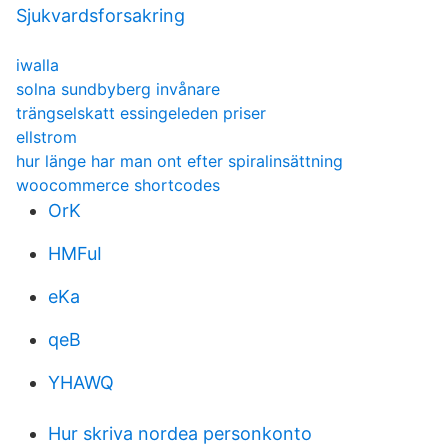
Sjukvardsforsakring
iwalla
solna sundbyberg invånare
trängselskatt essingeleden priser
ellstrom
hur länge har man ont efter spiralinsättning
woocommerce shortcodes
OrK
HMFuI
eKa
qeB
YHAWQ
Hur skriva nordea personkonto